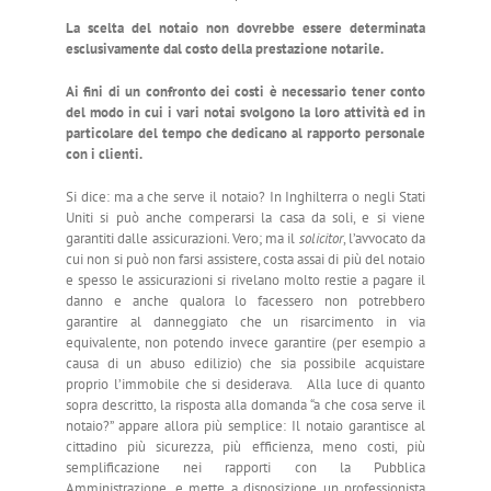
La scelta del notaio non dovrebbe essere determinata
esclusivamente dal costo della prestazione notarile.
Ai fini di un confronto dei costi è necessario tener conto
del modo in cui i vari notai svolgono la loro attività ed in
particolare del tempo che dedicano al rapporto personale
con i clienti.
Si dice: ma a che serve il notaio? In Inghilterra o negli Stati
Uniti si può anche comperarsi la casa da soli, e si viene
garantiti dalle assicurazioni. Vero; ma il
solicitor
, l’avvocato da
cui non si può non farsi assistere, costa assai di più del notaio
e spesso le assicurazioni si rivelano molto restie a pagare il
danno e anche qualora lo facessero non potrebbero
garantire al danneggiato che un risarcimento in via
equivalente, non potendo invece garantire (per esempio a
causa di un abuso edilizio) che sia possibile acquistare
proprio l’immobile che si desiderava. Alla luce di quanto
sopra descritto, la risposta alla domanda “a che cosa serve il
notaio?” appare allora più semplice: Il notaio garantisce al
cittadino più sicurezza, più efficienza, meno costi, più
semplificazione nei rapporti con la Pubblica
Amministrazione, e mette a disposizione un professionista