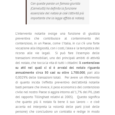
Con queste parole un famoso giurista
(Carnelutti) ha definito la funzione
essenziale del notaio (e cioè l’attività più
importante che la legge affida al notaio).
L’intervento notarile svolge una funzione di giustizia
preventiva che contribuisce al contenimento del
contenzioso, in un Paese, come l’Italia, in cui c’è una forte
vocazione alla litigiosità, con i costi, l’alea e la tempistica del
ricorso alle vie legali. Si può fare l’esempio delle
transazioni immobiliari, uno dei principali ambiti di attività
del notaio, che tocca la vita di tutti i cittadini:
il contenzioso
su atti nei quali ci si è avvalsi del notaio riguarda
annualmente circa 50 casi su oltre 1.700.000
, pari allo
0,0029% delle transazioni totali. Per avere un riferimento
di quanto incida l’effetto preventivo dell’attività notarile
basti pensare che invece, il peso economico del contenzioso
civile nel nostro Paese si aggira intorno all’1,7% del PIL (dati
del rapporto Tillinghast relativi al 2005). Questo significa
che quanto più il notaio fa bene il suo lavoro – e cioè
accerta ed interpreta la volontà delle parti (cioè delle
persone) che concludono un contratto e redige in modo