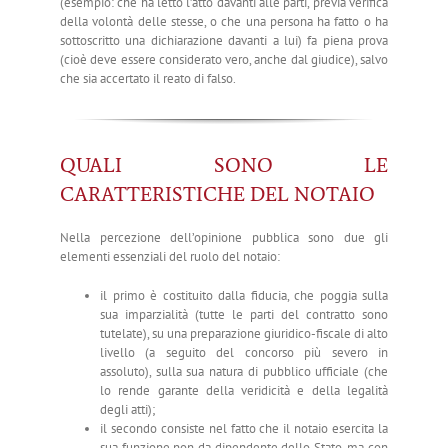
(esempio: che ha letto l’atto davanti alle parti, previa verifica
della volontà delle stesse, o che una persona ha fatto o ha
sottoscritto una dichiarazione davanti a lui) fa piena prova
(cioè deve essere considerato vero, anche dal giudice), salvo
che sia accertato il reato di falso.
QUALI SONO LE
CARATTERISTICHE DEL NOTAIO
Nella percezione dell’opinione pubblica sono due gli
elementi essenziali del ruolo del notaio:
il primo è costituito dalla fiducia, che poggia sulla
sua imparzialità (tutte le parti del contratto sono
tutelate), su una preparazione giuridico-fiscale di alto
livello (a seguito del concorso più severo in
assoluto), sulla sua natura di pubblico ufficiale (che
lo rende garante della veridicità e della legalità
degli atti);
il secondo consiste nel fatto che il notaio esercita la
sua funzione non da dipendente dello Stato, ma con