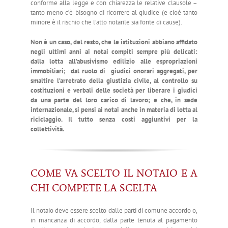
conforme alla legge e con chiarezza le relative clausole –
tanto meno c’è bisogno di ricorrere al giudice (e cioè tanto
minore è il rischio che l’atto notarile sia fonte di cause).
Non è un caso, del resto, che le istituzioni abbiano affidato
negli ultimi anni ai notai compiti sempre più delicati:
dalla lotta all’abusivismo edilizio alle espropriazioni
immobiliari; dal ruolo di giudici onorari aggregati, per
smaltire l’arretrato della giustizia civile, al controllo su
costituzioni e verbali delle società per liberare i giudici
da una parte del loro carico di lavoro; e che, in sede
internazionale, si pensi ai notai anche in materia di lotta al
riciclaggio. Il tutto senza costi aggiuntivi per la
collettività.
COME VA SCELTO IL NOTAIO E A
CHI COMPETE LA SCELTA
Il notaio deve essere scelto dalle parti di comune accordo o,
in mancanza di accordo, dalla parte tenuta al pagamento