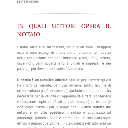
professionale.
IN QUALI SETTORI OPERA IL
NOTAIO
I notai, oltre alle successioni, nelle quali sono i maggiori
esperti, sono impegnati in due campi fondamentali: quello
della circolazione dei beni immobili (case, uffici, terreni,
capannoni, beni appartenenti a privati e imprese) e nei
passaggi più rilevanti dell’attività societaria.
Il notaio è un pubblico ufficiale
istituito per ricevere gli atti
tra vivi (cioè vendite, permute, divisioni, mutui ecc.) e di
ultima volontà (cioè testamenti), attribuire loro la pubblicità
necesseria per la validità o l’opponibilità ai terzi, conservarli
e rilasciarne copie, certificati (e cioè riassunti) ed estratti (e
cioè copie parziali) (art. 1 legge not.).
L’atto redatto dal
notaio è un atto pubblico
, il notaio è autorizzato ad
attribuirgli pubblica fede e come tale ha una particolare
efficacia legale: quello che il notaio attesta nell’atto notarile