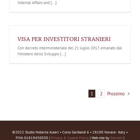
Internal Affairs and [...]
VISA PER INVESTITORI STRANIERI
Con decreto interministeriale del 21 luglio 2017, emanato dal
Ministero dello Sviluppo [...]
Prossimo
1
2
©2022 Studio Notarile Auteri • Corso Garibaldi 6 • 28100 Novara - Italy •
P.IVA 01819450030 |
Privacy & Cookie Policy
| Web site by
Giovetti
|