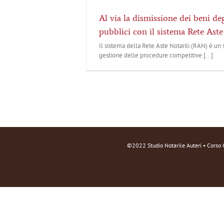
Al via la dismissione dei beni deg
pubblici con il sistema Rete Aste
Il sistema della Rete Aste Notarili (RAN) è un 
gestione delle procedure competitive [...]
©2022 Studio Notarile Auteri • Corso 