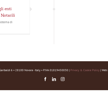
li enti
 Notarili
sistema di
Garibaldi 6 • 28100 Novara - Italy • P.IVA 01819450030 |
Privacy & Cookie Policy
| Web 
Facebook
LinkedIn
Instagram