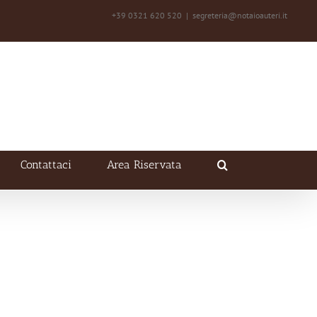
+39 0321 620 520
|
segreteria@notaioauteri.it
Contattaci
Area Riservata