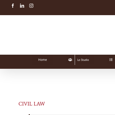
Salta
Facebook
LinkedIn
Instagram
al
contenuto
Home
Lo Studio
CIVIL LAW