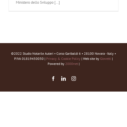
Ministero dello Sviluppo [...]
©2022 Studio Notarile Auteri • Corso Garibaldi 6 • 28100 Novara - Italy •
P.IVA 01819450030 |
Privacy & Cookie Policy
| Web site by
Giovetti
|
Powered by
2000net
|
Facebook
LinkedIn
Instagram