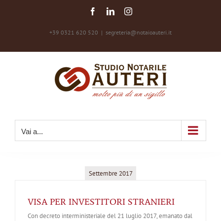
Salta
Facebook
LinkedIn
Instagram
al
contenuto
+39 0321 620 520
|
segreteria@notaioauteri.it
Vai a...
Settembre 2017
VISA PER INVESTITORI STRANIERI
Con decreto interministeriale del 21 luglio 2017, emanato dal