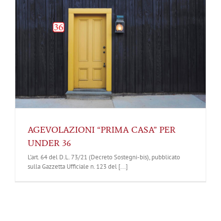
AGEVOLAZIONI “PRIMA CASA” PER
UNDER 36
L’art. 64 del D.L. 73/21 (Decreto Sostegni-bis), pubblicato
sulla Gazzetta Ufficiale n. 123 del [...]