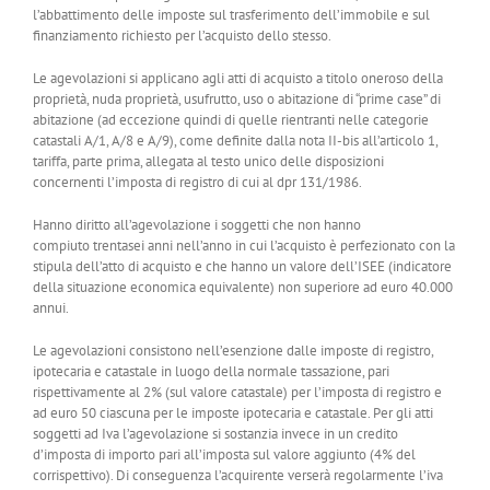
l’abbattimento delle imposte sul trasferimento dell’immobile e sul
finanziamento richiesto per l’acquisto dello stesso.
Le agevolazioni si applicano agli atti di acquisto a titolo oneroso della
proprietà, nuda proprietà, usufrutto, uso o abitazione di “prime case” di
abitazione (ad eccezione quindi di quelle rientranti nelle categorie
catastali A/1, A/8 e A/9), come definite dalla nota II-bis all’articolo 1,
tariffa, parte prima, allegata al testo unico delle disposizioni
concernenti l’imposta di registro di cui al dpr 131/1986.
Hanno diritto all’agevolazione i soggetti che non hanno
compiuto trentasei anni nell’anno in cui l’acquisto è perfezionato con la
stipula dell’atto di acquisto e che hanno un valore dell’ISEE (indicatore
della situazione economica equivalente) non superiore ad euro 40.000
annui.
Le agevolazioni consistono nell’esenzione dalle imposte di registro,
ipotecaria e catastale in luogo della normale tassazione, pari
rispettivamente al 2% (sul valore catastale) per l’imposta di registro e
ad euro 50 ciascuna per le imposte ipotecaria e catastale. Per gli atti
soggetti ad Iva l’agevolazione si sostanzia invece in un credito
d’imposta di importo pari all’imposta sul valore aggiunto (4% del
corrispettivo). Di conseguenza l’acquirente verserà regolarmente l’iva