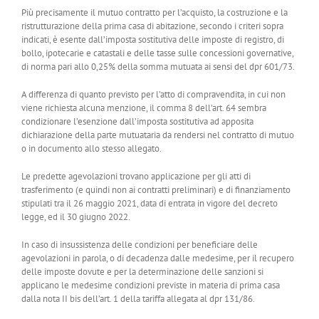
Più precisamente il mutuo contratto per l’acquisto, la costruzione e la
ristrutturazione della prima casa di abitazione, secondo i criteri sopra
indicati, è esente dall’imposta sostitutiva delle imposte di registro, di
bollo, ipotecarie e catastali e delle tasse sulle concessioni governative,
di norma pari allo 0,25% della somma mutuata ai sensi del dpr 601/73.
A differenza di quanto previsto per l’atto di compravendita, in cui non
viene richiesta alcuna menzione, il comma 8 dell’art. 64 sembra
condizionare l’esenzione dall’imposta sostitutiva ad apposita
dichiarazione della parte mutuataria da rendersi nel contratto di mutuo
o in documento allo stesso allegato.
Le predette agevolazioni trovano applicazione per gli atti di
trasferimento (e quindi non ai contratti preliminari) e di finanziamento
stipulati tra il 26 maggio 2021, data di entrata in vigore del decreto
legge, ed il 30 giugno 2022.
In caso di insussistenza delle condizioni per beneficiare delle
agevolazioni in parola, o di decadenza dalle medesime, per il recupero
delle imposte dovute e per la determinazione delle sanzioni si
applicano le medesime condizioni previste in materia di prima casa
dalla nota II bis dell’art. 1 della tariffa allegata al dpr 131/86.