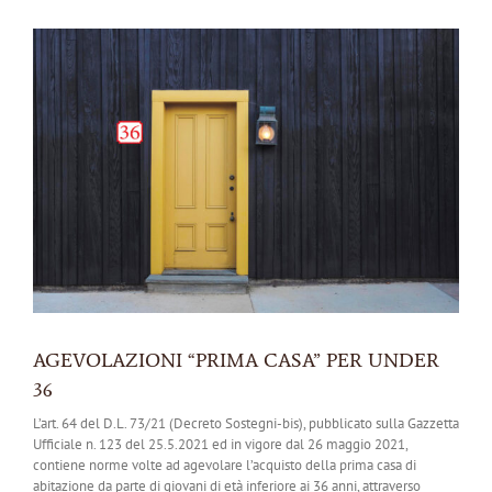
Ingrandisci
immagine
AGEVOLAZIONI “PRIMA CASA” PER UNDER
36
L’art. 64 del D.L. 73/21 (Decreto Sostegni-bis), pubblicato sulla Gazzetta
Ufficiale n. 123 del 25.5.2021 ed in vigore dal 26 maggio 2021,
contiene norme volte ad agevolare l’acquisto della prima casa di
abitazione da parte di giovani di età inferiore ai 36 anni, attraverso