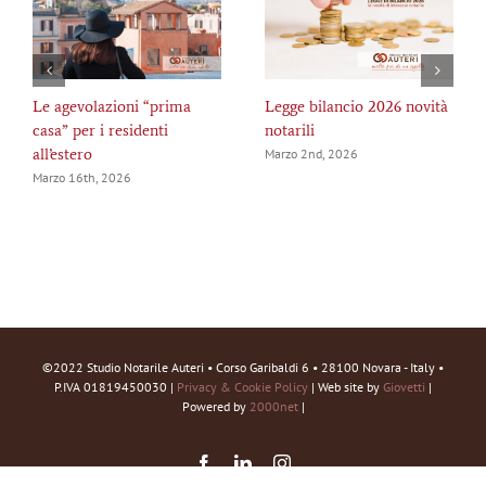
Le agevolazioni “prima
Legge bilancio 2026 novità
casa” per i residenti
notarili
all’estero
Marzo 2nd, 2026
Marzo 16th, 2026
©2022 Studio Notarile Auteri • Corso Garibaldi 6 • 28100 Novara - Italy •
P.IVA 01819450030 |
Privacy & Cookie Policy
| Web site by
Giovetti
|
Powered by
2000net
|
Facebook
LinkedIn
Instagram