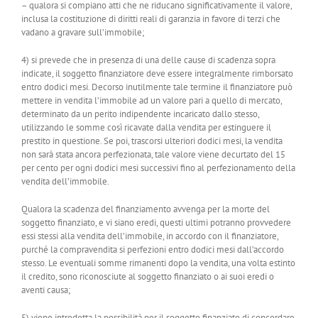
– qualora si compiano atti che ne riducano significativamente il valore,
inclusa la costituzione di diritti reali di garanzia in favore di terzi che
vadano a gravare sull’immobile;
4) si prevede che in presenza di una delle cause di scadenza sopra
indicate, il soggetto finanziatore deve essere integralmente rimborsato
entro dodici mesi. Decorso inutilmente tale termine il finanziatore può
mettere in vendita l’immobile ad un valore pari a quello di mercato,
determinato da un perito indipendente incaricato dallo stesso,
utilizzando le somme così ricavate dalla vendita per estinguere il
prestito in questione. Se poi, trascorsi ulteriori dodici mesi, la vendita
non sarà stata ancora perfezionata, tale valore viene decurtato del 15
per cento per ogni dodici mesi successivi fino al perfezionamento della
vendita dell’immobile.
Qualora la scadenza del finanziamento avvenga per la morte del
soggetto finanziato, e vi siano eredi, questi ultimi potranno provvedere
essi stessi alla vendita dell’immobile, in accordo con il finanziatore,
purché la compravendita si perfezioni entro dodici mesi dall’accordo
stesso. Le eventuali somme rimanenti dopo la vendita, una volta estinto
il credito, sono riconosciute al soggetto finanziato o ai suoi eredi o
aventi causa;
5) viene introdotta la possibilità per il soggetto finanziato di concordare,