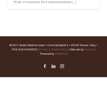
99 del 14 novembre 2013 l'amministrazione [...]
©2022 Studio Notarile Auteri • Corso Garibaldi 6 • 28100 Novara - Italy •
P.IVA 01819450030 |
Privacy & Cookie Policy
| Web site by
Giovetti
|
Powered by
2000net
|
Facebook
LinkedIn
Instagram