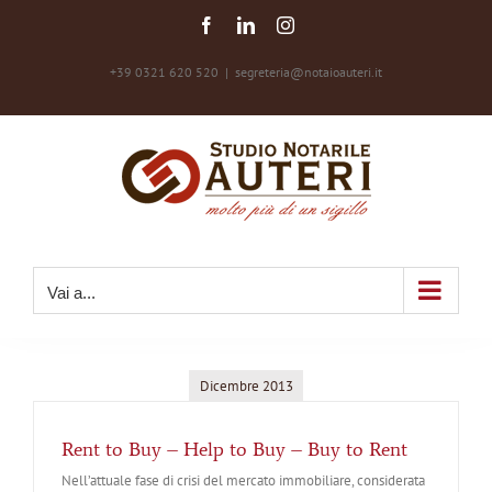
Salta
Facebook
LinkedIn
Instagram
al
contenuto
+39 0321 620 520
|
segreteria@notaioauteri.it
Vai a...
Dicembre 2013
Rent to Buy – Help to Buy – Buy to Rent
Nell’attuale fase di crisi del mercato immobiliare, considerata