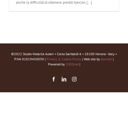
anche la difficoltà di ottenere prestiti bancari, [...]
©2022 Studio Notarile Auteri • Corso Garibaldi 6 • 28100 Novara - Italy •
P.IVA 01819450030 |
Privacy & Cookie Policy
| Web site by
Giovetti
|
Powered by
2000net
|
Facebook
LinkedIn
Instagram