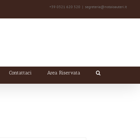
+39 0321 620 520
|
segreteria@notaioauteri.it
Contattaci
Area Riservata