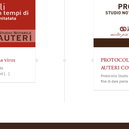
na virus
PROTOCOL
AUTERI CO
odo
ò [...]
Protocollo Studio 
fine di dare piena [