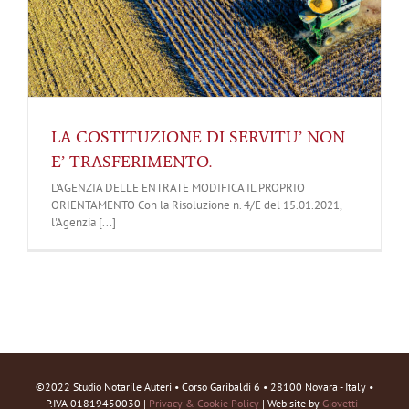
LA COSTITUZIONE DI SERVITU’ NON
E’ TRASFERIMENTO.
L'AGENZIA DELLE ENTRATE MODIFICA IL PROPRIO
ORIENTAMENTO Con la Risoluzione n. 4/E del 15.01.2021,
l'Agenzia [...]
©2022 Studio Notarile Auteri • Corso Garibaldi 6 • 28100 Novara - Italy •
P.IVA 01819450030 |
Privacy & Cookie Policy
| Web site by
Giovetti
|