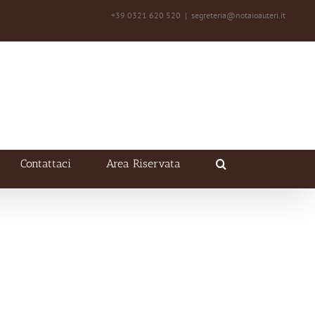
+39 0321 620 520
|
segreteria@notaioauteri.it
Contattaci
Area Riservata