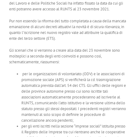
del Lavoro e delle Politiche Sociali ha infatto fissato la data da cui gli
enti potranno avere accesso al RUNTS al 23 novembre 2021.
Pur non essendo la riforma del tutto completata a causa della mancata
emanazione di alcuni decreti attuativi la novità è di sicura rilevanza, in
quanto l’iscrizione nel nuovo registro vale ad attribuire la qualifica di
ente del terzo settore (ETS).
Gli scenari che si verranno a creare alla data del 23 novembre sono
molteplici a seconda degli enti coinvolti e possono così,
schematicamente, riassumersi:
per le organizzazioni di volontariato (ODV) e le associazioni di
promozione sociale (APS) si verificherà la cd. trasmigrazione
automatica prevista dall’art. 54 del CTS. Gli uffici delle regioni e
delle province autonome presso cui sono iscritte tali
associazioni automaticamente procederanno ad iscriverle al
RUNTS, comunicando l’atto istitutivo e la versione ultima dello
statuto presso gli stessi depositati. I precedenti registri verranno
mantenuti al solo scopo di definire le procedure di
cancellazione ancora pendenti;
per gli enti iscritti nella sezione “imprese sociali” istituita presso
il Registro delle Imprese tra cui rientrano anche le cooperative