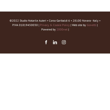
©2022 Studio Notarile Auteri • Corso Garibaldi 6 • 28100 Novara - Italy •
P.IVA 01819450030 |
Privacy & Cookie Policy
| Web site by
Giovetti
|
Powered by
2000net
|
Facebook
LinkedIn
Instagram