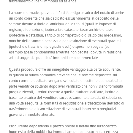
trasferimento di beni immobili ed aziende.
La nuova normativa prevede infatti l’obbligo a carico del notaio di aprire
un conto corrente che sia dedicato esclusivamente al deposito delle
somme dovute a titolo di anticipazioni e tributi (quali le imposte di
registro, di donazione, ipotecaria e catastale, tasse archivio e tasse
ipotecarie e catastali), a titolo di corrispettivo o di saldo del medesimo,
nonchè delle somme necessarie per l’estinzione di eventuali gravami
(ipoteche o trascrizioni pregiudizievoli) o spese non pagate (ad
esempio spese condominiali arretrate non pagate) dovute in relazione
ad atti soggetti a pubblicità immobiliare o commerciale.
Questa procedura offre un innegabile vantaggio alla parte acquirente,
in quanto la nuova normativa prevede che le somme depositate sul
conto corrente dedicato vengano svincolate e trasferite dal notaio alla
parte venditrice soltanto dopo aver verificato che non vi siano formalità
pregiudizievoli, ulteriori rispetto a quelle risultanti dall’atto, iscritte o
trascritte a carico del venditore successivamente alla data di stipula, ed
una volta eseguite le formalità di registrazione e trascrizione dell’atto di
trasferimento e di cancellazione di eventuali ipoteche o pregiudizi
gravanti l’immobile alienato.
L’acquirente depositando il prezzo presso il notaio fino all’accertato
buon esito della pubblicità immobiliare del contratto, ha la certezza,