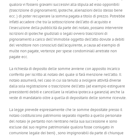
qualora vi fossero gravami successivi alla stipula ad esso opponibili
(trascrizione di pignoramenti, ipoteche, alienazioni dello stesso bene
ecc. ) di poter recuperare la somma pagata a titolo di prezzo. Potrebbe
infatti accadere che tra la sottoscrizione dell’atto di acquisto e
l’esecuzione della pubblicità da parte del notaio, possano intervenire
iscrizioni di ipoteche giudiziali o legali ovvero trascrizioni di
pignoramenti a carico dell’immobile oggetto dell’atto dovute a debiti
del venditore non conosciuti dall’acquirente, a causa ad esempio di
multe non pagate, vertenze per spese condominiali arretrate non
pagate ecc.
La richiesta di deposito delle somme avviene con apposito incarico
conferito per iscritto al notaio del quale si farà menzione nell’atto. Il
notaio assumerà, nel caso in cui sia tenuto a svolgere attività diverse
dalla sola registrazione o trascrizione dell’atto (ad esempio estinguere
preesistenti debiti e cancellare la relativa ipoteca a garanzia) anche la
veste di mandatario oltre a quella di depositario delle somme ricevute.
La legge prevede espressamente che le somme depositate presso il
notaio costituiscono patrimonio separato rispetto a quello personale
del notaio (e pertanto non rientrano nella sua successione e sono
escluse dal suo regime patrimoniale qualora fosse coniugato in
comunione legale dei beni) , sono impignorabili da parte di chiunque