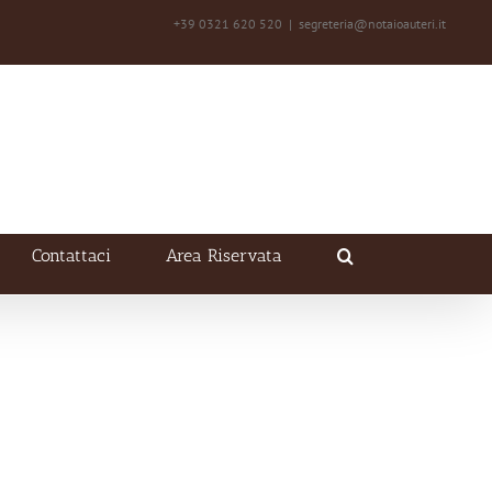
+39 0321 620 520
|
segreteria@notaioauteri.it
Contattaci
Area Riservata