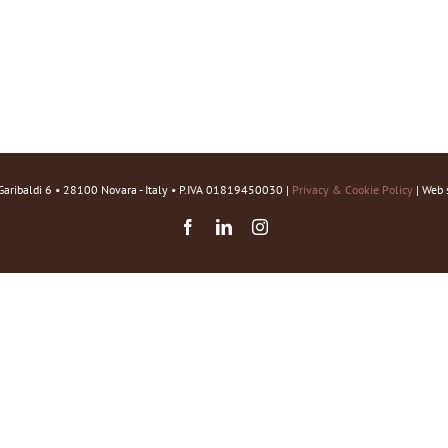
Garibaldi 6 • 28100 Novara - Italy • P.IVA 01819450030 |
Privacy & Cookie Policy
| Web 
Facebook
LinkedIn
Instagram