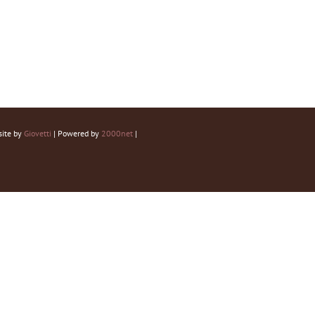
site by
Giovetti
| Powered by
2000net
|