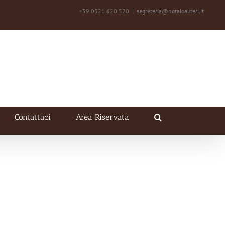
+39 0321 620 520
|
segreteria@notaioauteri.it
Contattaci
Area Riservata