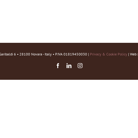
Garibaldi 6 • 28100 Novara - Italy • P.IVA 01819450030 |
Privacy & Cookie Policy
| Web 
Facebook
LinkedIn
Instagram